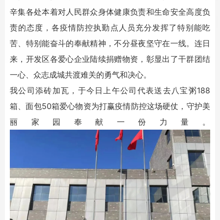
辛集各处本着对人民群众身体健康负责和生命安全高度负
责的态度，各疫情防控执勤点人员充分发挥了特别能吃
苦、特别能奋斗的奉献精神，不分昼夜坚守在一线。连日
来，开发区各爱心企业陆续捐赠物资，彰显出了干群团结
一心、众志成城共渡难关的勇气和决心。
我公司添砖加瓦，于今日上午公司代表送去八宝粥188
箱、面包50箱爱心物资为打赢疫情防控这场硬仗，守护美
丽家园奉献一份力量。